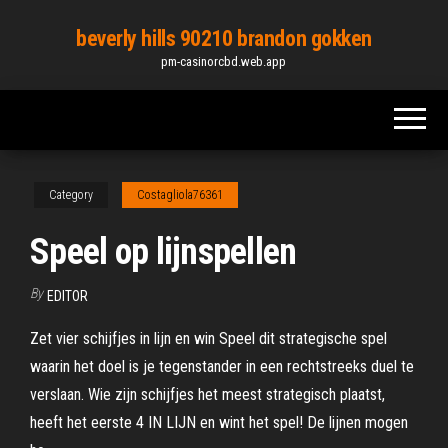
Skip
beverly hills 90210 brandon gokken
to
pm-casinorcbd.web.app
the
content
Category
Costagliola76361
Speel op lijnspellen
By
EDITOR
Zet vier schijfjes in lijn en win Speel dit strategische spel
waarin het doel is je tegenstander in een rechtstreeks duel te
verslaan. Wie zijn schijfjes het meest strategisch plaatst,
heeft het eerste 4 IN LIJN en wint het spel! De lijnen mogen