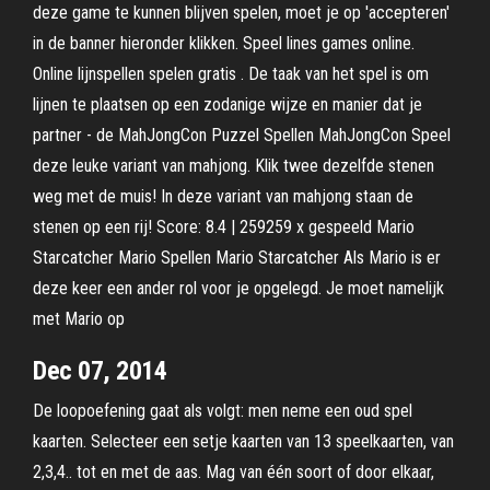
deze game te kunnen blijven spelen, moet je op 'accepteren'
in de banner hieronder klikken. Speel lines games online.
Online lijnspellen spelen gratis . De taak van het spel is om
lijnen te plaatsen op een zodanige wijze en manier dat je
partner - de MahJongCon Puzzel Spellen MahJongCon Speel
deze leuke variant van mahjong. Klik twee dezelfde stenen
weg met de muis! In deze variant van mahjong staan de
stenen op een rij! Score: 8.4 | 259259 x gespeeld Mario
Starcatcher Mario Spellen Mario Starcatcher Als Mario is er
deze keer een ander rol voor je opgelegd. Je moet namelijk
met Mario op
Dec 07, 2014
De loopoefening gaat als volgt: men neme een oud spel
kaarten. Selecteer een setje kaarten van 13 speelkaarten, van
2,3,4.. tot en met de aas. Mag van één soort of door elkaar,