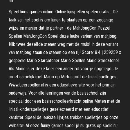
ho
Speel lines games online. Online lijnspellen spelen gratis . De
taak van het spel is om lijnen te plaatsen op een zodanige
wijze en manier dat je partner - de MahJongCon Puzzel
Spellen MahJongCon Speel deze leuke variant van mahjong.
Klik twee dezelfde stenen weg met de muis! In deze variant
van mahjong staan de stenen op een rij! Score: 8.4 | 259259 x
gespeeld Mario Starcatcher Mario Spellen Mario Starcatcher
Als Mario is er deze keer een ander rol voor je opgelegd. Je
moet namelijk met Mario op Meten met de liniaal spelletjes.
Www.Leerspellen.nl is een educatieve site voor het primair
onderwijs. Voor alle leerlingen van de basisschool zijn
speciaal door een basisschoolleerkracht online Meten met de
liniaal-kinderspelletjes geselecteerd met een educatief
karakter. Speel de leukste lijntjes trekken spelletjes op onze
website! Al deze funny games speel je nu gratis op spele.nl!