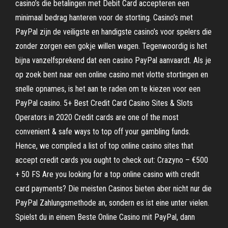
casino’s die betalingen met Debit Card accepteren een
minimaal bedrag hanteren voor de storting. Casino’s met
PayPal zijn de veiligste en handigste casino’s voor spelers die
zonder zorgen een gokje willen wagen. Tegenwoordig is het
bijna vanzelfsprekend dat een casino PayPal aanvaardt. Als je
op zoek bent naar een online casino met vlotte stortingen en
snelle opnames, is het aan te raden om te kiezen voor een
PayPal casino. 5+ Best Credit Card Casino Sites & Slots
Operators in 2020 Credit cards are one of the most
convenient & safe ways to top off your gambling funds.
Hence, we compiled a list of top online casino sites that
accept credit cards you ought to check out: Crazyno – €500
+ 50 FS Are you looking for a top online casino with credit
card payments? Die meisten Casinos bieten aber nicht nur die
PayPal Zahlungsmethode an, sondern es ist eine unter vielen.
Spielst du in einem Beste Online Casino mit PayPal, dann