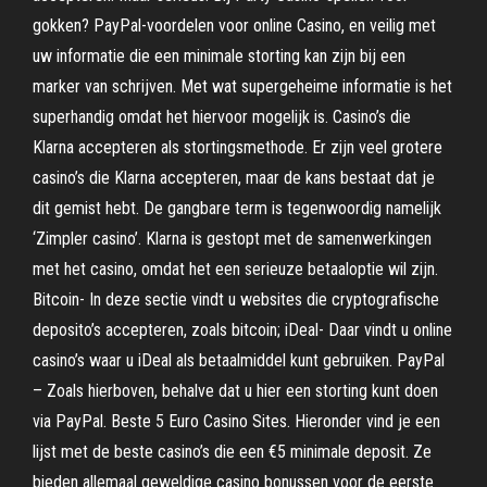
gokken? PayPal-voordelen voor online Casino, en veilig met
uw informatie die een minimale storting kan zijn bij een
marker van schrijven. Met wat supergeheime informatie is het
superhandig omdat het hiervoor mogelijk is. Casino’s die
Klarna accepteren als stortingsmethode. Er zijn veel grotere
casino’s die Klarna accepteren, maar de kans bestaat dat je
dit gemist hebt. De gangbare term is tegenwoordig namelijk
‘Zimpler casino’. Klarna is gestopt met de samenwerkingen
met het casino, omdat het een serieuze betaaloptie wil zijn.
Bitcoin- In deze sectie vindt u websites die cryptografische
deposito’s accepteren, zoals bitcoin; iDeal- Daar vindt u online
casino’s waar u iDeal als betaalmiddel kunt gebruiken. PayPal
– Zoals hierboven, behalve dat u hier een storting kunt doen
via PayPal. Beste 5 Euro Casino Sites. Hieronder vind je een
lijst met de beste casino’s die een €5 minimale deposit. Ze
bieden allemaal geweldige casino bonussen voor de eerste