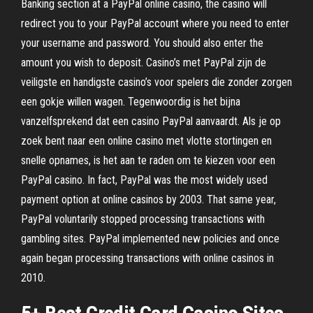
Banking section at a PayPal online casino, the casino will
redirect you to your PayPal account where you need to enter
your username and password. You should also enter the
amount you wish to deposit. Casino’s met PayPal zijn de
veiligste en handigste casino’s voor spelers die zonder zorgen
een gokje willen wagen. Tegenwoordig is het bijna
vanzelfsprekend dat een casino PayPal aanvaardt. Als je op
zoek bent naar een online casino met vlotte stortingen en
snelle opnames, is het aan te raden om te kiezen voor een
PayPal casino. In fact, PayPal was the most widely used
payment option at online casinos by 2003. That same year,
PayPal voluntarily stopped processing transactions with
gambling sites. PayPal implemented new policies and once
again began processing transactions with online casinos in
2010.