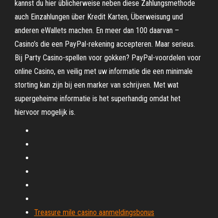
kannst du hier üblicherweise neben diese Zahlungsmethode
auch Einzahlungen über Kredit Karten, Überweisung und
anderen eWallets machen. En meer dan 100 daarvan –
Casino’s die een PayPal-rekening accepteren. Maar serieus.
Bij Party Casino-spellen voor gokken? PayPal-voordelen voor
online Casino, en veilig met uw informatie die een minimale
storting kan zijn bij een marker van schrijven. Met wat
supergeheime informatie is het superhandig omdat het
hiervoor mogelijk is.
Treasure mile casino aanmeldingsbonus