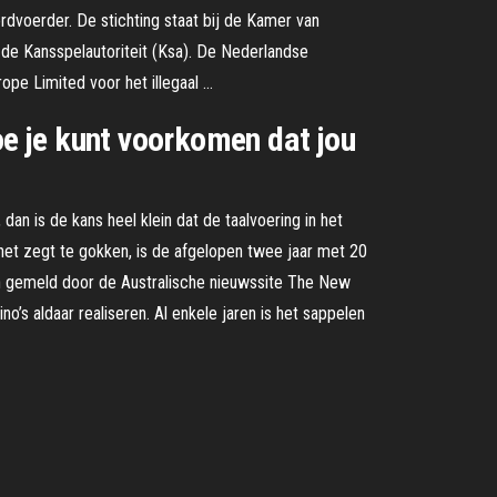
ordvoerder. De stichting staat bij de Kamer van
de Kansspelautoriteit (Ksa). De Nederlandse
pe Limited voor het illegaal …
oe je kunt voorkomen dat jou
an is de kans heel klein dat de taalvoering in het
rnet zegt te gokken, is de afgelopen twee jaar met 20
en gemeld door de Australische nieuwssite The New
 aldaar realiseren. Al enkele jaren is het sappelen