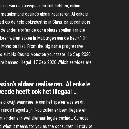
nning van de kansspelautoriteit hebben, online
egalomane casino’s aldaar realiseren. Al enkele
d op de hele gokindustrie in China, en specifiek in
e ander troffen de controleurs spullen aan die
 keer waren zaken in Malburgen aan de beurt.’’ Of
no Moncton fast. From the big name progressive
e to suit Nb Casino Moncton your taste. 16 Sep 2020
 are banned. Illegal 17 Sep 2020 Which services are
no’s aldaar realiseren. Al enkele
weede heeft ook het illegaal …
 geld kwijt waarmee je aan het spelen was en dit
ino’s illegaal zijn. Nou zullen er best illegale en
nt vinden zijn wel allemaal legale casino… Curacao
d what it means for you as the consumer. History of