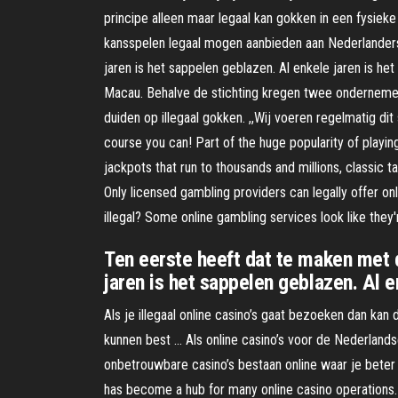
principe alleen maar legaal kan gokken in een fysieke
kansspelen legaal mogen aanbieden aan Nederlanders
jaren is het sappelen geblazen. Al enkele jaren is he
Macau. Behalve de stichting kregen twee ondernemers
duiden op illegaal gokken. ,,Wij voeren regelmatig di
course you can! Part of the huge popularity of play
jackpots that run to thousands and millions, classic 
Only licensed gambling providers can legally offer o
illegal? Some online gambling services look like they'
Ten eerste heeft dat te maken met 
jaren is het sappelen geblazen. Al 
Als je illegaal online casino’s gaat bezoeken dan kan
kunnen best … Als online casino’s voor de Nederlandse w
onbetrouwbare casino’s bestaan online waar je beter 
has become a hub for many online casino operations. 